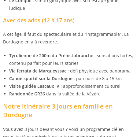
Le Conquil
: site troglodytique avec son escape game
ludique
Avec des ados (12 à 17 ans)
À cet âge, il faut du spectaculaire et du "instagrammable". La
Dordogne en a à revendre.
Tyrolienne de 200m du Préhistobranche
: sensations fortes,
contenu parfait pour leurs stories
Via ferrata de Marqueyssac
: défi physique avec panorama
Canoë sportif sur la Dordogne
: parcours de 8 à 15 km
Visite guidée Lascaux IV
: approfondissement culturel
Randonnée GR36
dans la vallée de la Vézère
Notre itinéraire 3 jours en famille en
Dordogne
Vous avez 3 jours devant vous ? Voici un programme clé en
main, testé et optimisé, qui alterne aventure, culture et